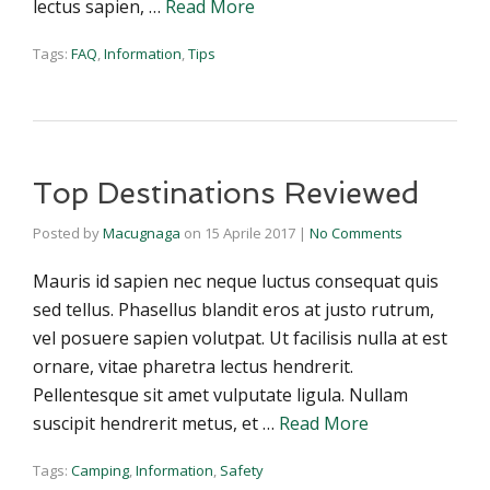
lectus sapien, …
Read More
Tags:
FAQ
,
Information
,
Tips
Top Destinations Reviewed
Posted by
Macugnaga
on
15 Aprile 2017
|
No Comments
Mauris id sapien nec neque luctus consequat quis
sed tellus. Phasellus blandit eros at justo rutrum,
vel posuere sapien volutpat. Ut facilisis nulla at est
ornare, vitae pharetra lectus hendrerit.
Pellentesque sit amet vulputate ligula. Nullam
suscipit hendrerit metus, et …
Read More
Tags:
Camping
,
Information
,
Safety