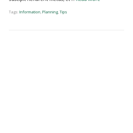
Tags:
Information
,
Planning
,
Tips
Awesome WordPress
Themes
Themovation
← Older posts